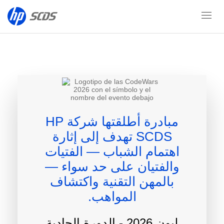
مبادرة أطلقتها شركة HP
هل تحتاج إلى
SCDS تهدف إلى إثارة
من المعلوم
اهتمام الشباب — الفتيات
والفتيان على حد سواء —
اطلع على جميع التف
اطلب معلومات ع
بالمهن التقنية واكتشاف
الحدث.
المواهب.
ليون 2026 - الدورة الحادية