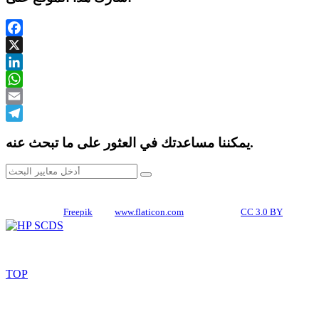
Facebook
X
LinkedIn
WhatsApp
Email
Telegram
يمكننا مساعدتك في العثور على ما تبحث عنه.
CREDITS
Icons made by
Freepik
from
www.flaticon.com
is licensed by
CC 3.0 BY
TOP
© 2026. All rights reserved. HP SCDS