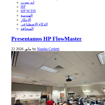
إنه يحدث
HP
HP SCDS
الهندسة
الابتكار
الذكاء الاصطناعي
الصحافة
Presentamos HP FlowMaster
Natalia Cerletti
22 مايو, 2026 by