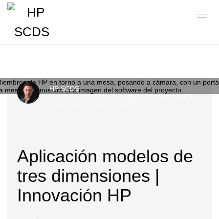
Blog
HP SCDS
MARTES, 01 OCTUBRE 2019
/
PUBLISHED IN
DESTACADA
INNOVACIÓN
,
INNOVACIÓN
,
OBSERVATORIO
Aplicación modelos de
tres dimensiones |
Innovación HP