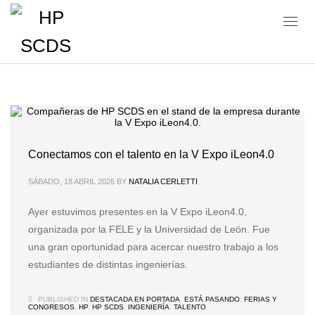
Talento
Conectamos con el talento en la V Expo iLeon4.0
SÁBADO, 18 ABRIL 2026
BY
NATALIA CERLETTI
Ayer estuvimos presentes en la V Expo iLeon4.0,
organizada por la FELE y la Universidad de León. Fue
una gran oportunidad para acercar nuestro trabajo a los
estudiantes de distintas ingenierías.
PUBLISHED IN
DESTACADA EN PORTADA
,
ESTÁ PASANDO
,
FERIAS Y
CONGRESOS
,
HP
,
HP SCDS
,
INGENIERÍA
,
TALENTO