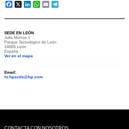
Facebook
X
LinkedIn
WhatsApp
Email
Telegram
SEDE EN LEÓN
Julia Morros 1
Parque Tecnológico de León
24005 León
España
Ver en el mapa
Email:
hr.hpscds@hp.com
CONTACTA CON NOSOTROS