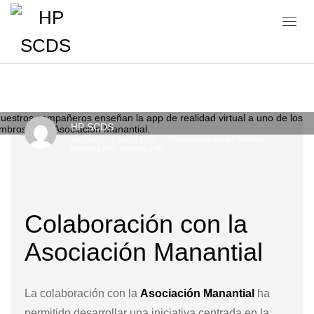
Blog
HP SCDS
VIERNES, 31 MAYO 2019
/
PUBLISHED IN
DESTACADA
INNOVACIÓN
,
INNOVACIÓN
Colaboración con la
Asociación Manantial
La colaboración con la
Asociación Manantial
ha
permitido desarrollar una iniciativa centrada en la