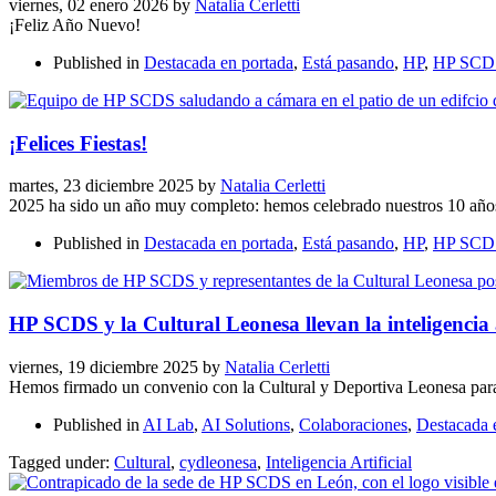
viernes, 02 enero 2026
by
Natalia Cerletti
¡Feliz Año Nuevo!
Published in
Destacada en portada
,
Está pasando
,
HP
,
HP SCD
¡Felices Fiestas!
martes, 23 diciembre 2025
by
Natalia Cerletti
2025 ha sido un año muy completo: hemos celebrado nuestros 10 años
Published in
Destacada en portada
,
Está pasando
,
HP
,
HP SCD
HP SCDS y la Cultural Leonesa llevan la inteligencia a
viernes, 19 diciembre 2025
by
Natalia Cerletti
Hemos firmado un convenio con la Cultural y Deportiva Leonesa para llev
Published in
AI Lab
,
AI Solutions
,
Colaboraciones
,
Destacada 
Tagged under:
Cultural
,
cydleonesa
,
Inteligencia Artificial