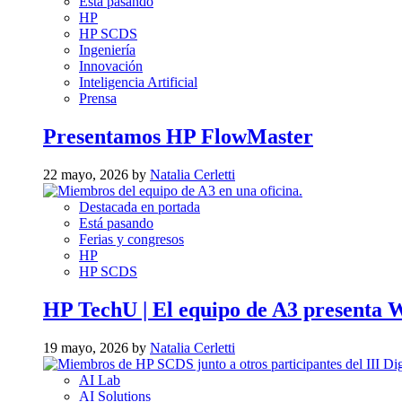
Está pasando
HP
HP SCDS
Ingeniería
Innovación
Inteligencia Artificial
Prensa
Presentamos HP FlowMaster
22 mayo, 2026 by
Natalia Cerletti
Destacada en portada
Está pasando
Ferias y congresos
HP
HP SCDS
HP TechU | El equipo de A3 presenta 
19 mayo, 2026 by
Natalia Cerletti
AI Lab
AI Solutions