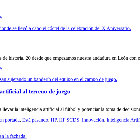
S
 de historia, 20 desde que empezamos nuestra andadura en León con e
S
rtificial al terreno de juego
ar la inteligencia artificial al fútbol y potenciar la toma de decisione
en portada
,
Está pasando
,
HP
,
HP SCDS
,
Innovación
,
Inteligencia Artif