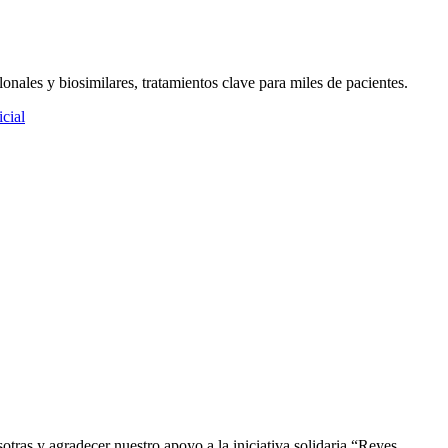
ales y biosimilares, tratamientos clave para miles de pacientes.
icial
ras y agradecer nuestro apoyo a la iniciativa solidaria “Reyes