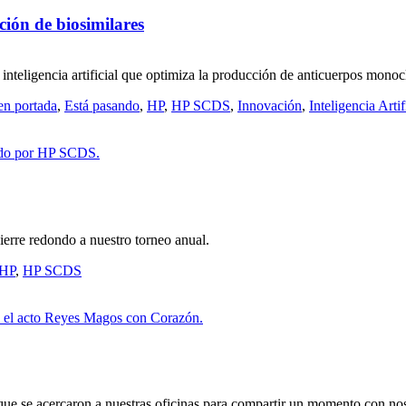
ión de biosimilares
eligencia artificial que optimiza la producción de anticuerpos monoclon
en portada
,
Está pasando
,
HP
,
HP SCDS
,
Innovación
,
Inteligencia Artif
ierre redondo a nuestro torneo anual.
HP
,
HP SCDS
 se acercaron a nuestras oficinas para compartir un momento con nosot