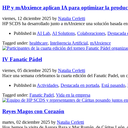
HP y mAbxience aplican IA para optimizar la producc
viernes, 12 diciembre 2025
by
Natalia Cerletti
HP SCDS ha desarrollado junto a mAbxience una solución basada en int
Published in
AI Lab
,
AI Solutions
,
Colaboraciones
,
Destacada 
Tagged under:
healthcare
,
Inteligencia Artificial
,
mAbxience
IV Fanatic Pádel
viernes, 05 diciembre 2025
by
Natalia Cerletti
Hace una semana celebramos la cuarta edición del Fanatic Padel, un c
Published in
Actividades
,
Destacada en portada
,
Está pasando
,
Tagged under:
Fanatic Padel
,
Vida en la empresa
Reyes Magos con Corazón
martes, 02 diciembre 2025
by
Natalia Cerletti
Hoy hemos la visita de Aurora Baza y Mar Román, de Cáritas León, que