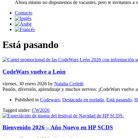
Ahora mismo no disponemos de vacantes, pero te invitamos a vis
Contacto
Está pasando
CodeWars vuelve a León
viernes, 30 enero 2026
by
Natalia Cerletti
Pasión, diversión, aprendizaje y muchos nervios: ¡CodeWars vuelve 
Published in
Codewars
,
Destacada en portada
,
Está pasando
,
H
Tagged under:
CW2026
Bienvenido 2026 – Año Nuevo en HP SCDS