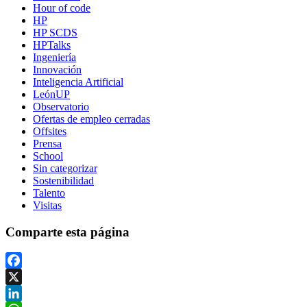
Hour of code
HP
HP SCDS
HPTalks
Ingeniería
Innovación
Inteligencia Artificial
LeónUP
Observatorio
Ofertas de empleo cerradas
Offsites
Prensa
School
Sin categorizar
Sostenibilidad
Talento
Visitas
Comparte esta página
Facebook
X