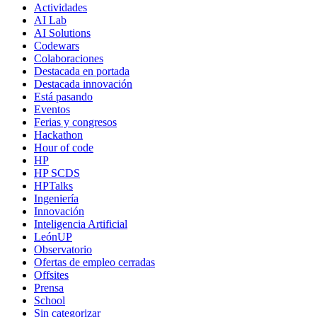
Actividades
AI Lab
AI Solutions
Codewars
Colaboraciones
Destacada en portada
Destacada innovación
Está pasando
Eventos
Ferias y congresos
Hackathon
Hour of code
HP
HP SCDS
HPTalks
Ingeniería
Innovación
Inteligencia Artificial
LeónUP
Observatorio
Ofertas de empleo cerradas
Offsites
Prensa
School
Sin categorizar