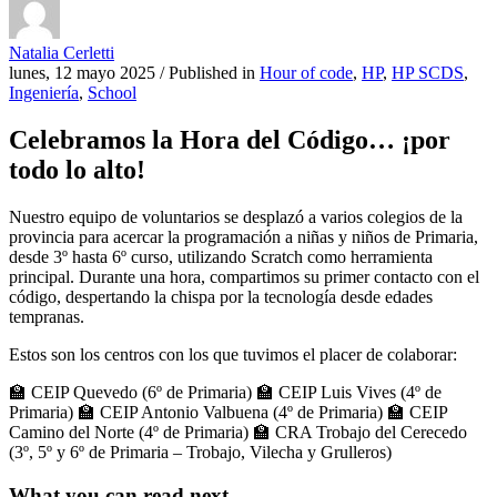
Natalia Cerletti
lunes, 12 mayo 2025
/
Published in
Hour of code
,
HP
,
HP SCDS
,
Ingeniería
,
School
Celebramos la Hora del Código… ¡por
todo lo alto!
Nuestro equipo de voluntarios se desplazó a varios colegios de la
provincia para acercar la programación a niñas y niños de Primaria,
desde 3º hasta 6º curso, utilizando Scratch como herramienta
principal. Durante una hora, compartimos su primer contacto con el
código, despertando la chispa por la tecnología desde edades
tempranas.
Estos son los centros con los que tuvimos el placer de colaborar:
🏫 CEIP Quevedo (6º de Primaria) 🏫 CEIP Luis Vives (4º de
Primaria) 🏫 CEIP Antonio Valbuena (4º de Primaria) 🏫 CEIP
Camino del Norte (4º de Primaria) 🏫 CRA Trobajo del Cerecedo
(3º, 5º y 6º de Primaria – Trobajo, Vilecha y Grulleros)
What you can read next