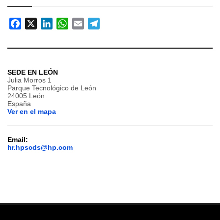
Facebook
X
LinkedIn
WhatsApp
Email
Telegram
SEDE EN LEÓN
Julia Morros 1
Parque Tecnológico de León
24005 León
España
Ver en el mapa
Email:
hr.hpscds@hp.com