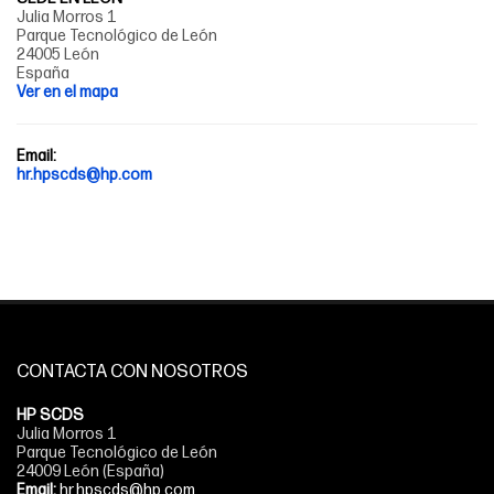
Julia Morros 1
Parque Tecnológico de León
24005 León
España
Ver en el mapa
Email:
hr.hpscds@hp.com
CONTACTA CON NOSOTROS
HP SCDS
Julia Morros 1
Parque Tecnológico de León
24009 León (España)
Email:
hr.hpscds@hp.com