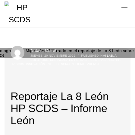
Blog
Natalia Cerletti
JUEVES, 20 NOVIEMBRE 2025
/
PUBLISHED IN
AI LAB
,
AI
SOLUTIONS
,
DESTACADA EN PORTADA
,
ESTÁ PASANDO
,
HP
,
HP SCDS
,
INNOVACIÓN
,
INTELIGENCIA ARTIFICIAL
,
PRENSA
Reportaje La 8 León
HP SCDS – Informe
León