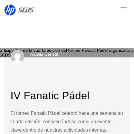
Blog
Natalia Cerletti
VIERNES, 05 DICIEMBRE 2025
/
PUBLISHED IN
ACTIVIDADES
,
DESTACADA EN PORTADA
,
ESTÁ PASANDO
,
HP
,
HP SCDS
IV Fanatic Pádel
El torneo Fanatic Pádel celebró hace una semana su
cuarta edición, consolidándose como un evento
clave dentro de nuestras actividades internas.