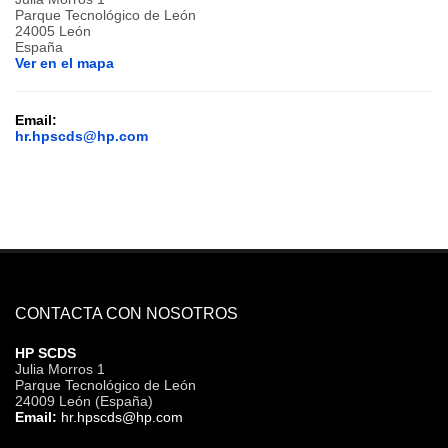
Parque Tecnológico de León
24005 León
España
Ver en el mapa
Email:
hr.hpscds@hp.com
CONTACTA CON NOSOTROS
HP SCDS
Julia Morros 1
Parque Tecnológico de León
24009 León (España)
Email:
hr.hpscds@hp.com