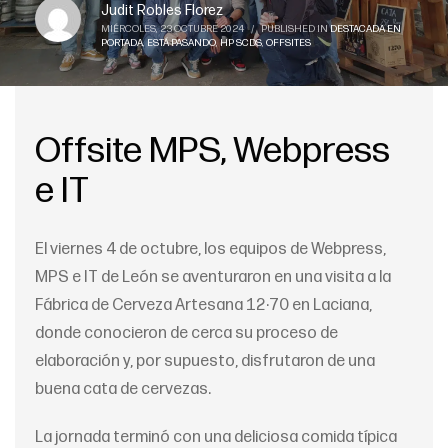
Judit Robles Florez
MIÉRCOLES, 23 OCTUBRE 2024
/
PUBLISHED IN
DESTACADA EN
PORTADA
,
ESTÁ PASANDO
,
HP SCDS
,
OFFSITES
Offsite MPS, Webpress
e IT
El viernes 4 de octubre, los equipos de Webpress,
MPS e IT de León se aventuraron en una visita a la
Fábrica de Cerveza Artesana 12·70 en Laciana,
donde conocieron de cerca su proceso de
elaboración y, por supuesto, disfrutaron de una
buena cata de cervezas.
La jornada terminó con una deliciosa comida típica