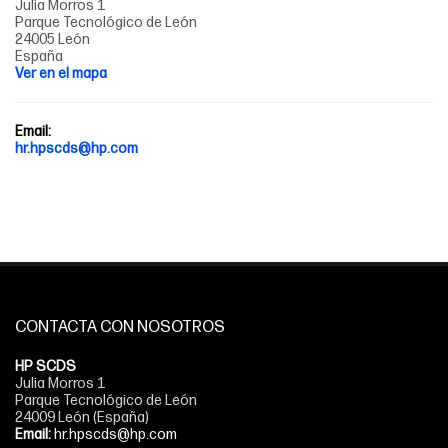
Julia Morros 1
Parque Tecnológico de León
24005 León
España
Ver en el mapa
Email:
hr.hpscds@hp.com
CONTACTA CON NOSOTROS
HP SCDS
Julia Morros 1
Parque Tecnológico de León
24009 León (España)
Email:
hr.hpscds@hp.com