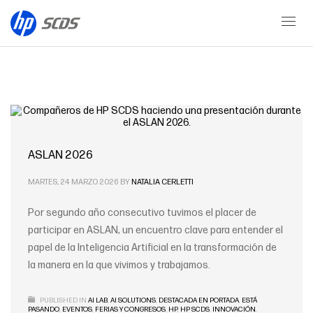
ASLAN2026
ASLAN 2026
MARTES, 24 MARZO 2026
BY
NATALIA CERLETTI
Por segundo año consecutivo tuvimos el placer de
participar en ASLAN, un encuentro clave para entender el
papel de la Inteligencia Artificial en la transformación de
la manera en la que vivimos y trabajamos.
PUBLISHED IN
AI LAB
,
AI SOLUTIONS
,
DESTACADA EN PORTADA
,
ESTÁ
PASANDO
,
EVENTOS
,
FERIAS Y CONGRESOS
,
HP
,
HP SCDS
,
INNOVACIÓN
,