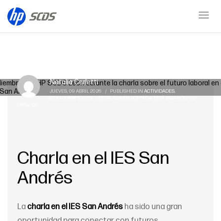
Blog
Natalia Cerletti
JUEVES, 09 ABRIL 2026
/
PUBLISHED IN
ACTIVIDADES
,
COLABORACIONES
,
DESTACADA EN PORTADA
,
ESTÁ PASANDO
,
HP
,
HP SCDS
Charla en el IES San
Andrés
La
charla en el IES San Andrés
ha sido una gran
oportunidad para conectar con futuros