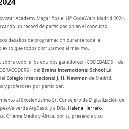
2024
Movistar Academy Magariños el HP CodeWars Madrid 2024,
rcando un récord de participación en el concurso.
rsos desafíos de programación durante toda la
o éxito que todos disfrutamos al máximo.
 y, sobre todo, a los equipos ganadores: «CODEBALDS»
,
del
COBRACODERS», del
Brains International School La
del
Colegio Internacional J. H. Newman
de Madrid.
s y profesores por participar.
ento al Excelentísimo Sr. Consejero de Digitalización de
pez-Valverde Argüeso, y a Dña.
Helena Herrero
,
a, Oriente Medio y África, por su presencia y su