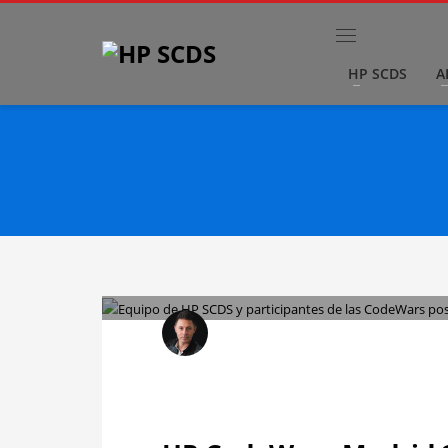
HP SCDS
A
HP SCDS
LUNES, 19 FEBRERO 2024
/
PUBLISHED IN
C