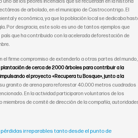
 uno de los peores incendios que se recuerdan en la historia
ctáreas de arbolado, en el municipio de Castrocontrigo. El
ental y económica, ya que la población local se dedicaba hast
logía. Por desgracia, este solo es uno de tantos ejemplos que
 país que ha contribuido con la acelerada deforestación de
mbre.
 el firme compromiso de extenderlo a otras partes del mundo,
 plantación de cerca de 2000 árboles para contribuir a la
 impulsando el proyecto «Recupera tu Bosque», junto a la
u granito de arena para reforestar 40.000 metros cuadrados
ncionado. En la actividad participaron voluntarios de los
o miembros de comité de dirección de la compañía, autoridade
 pérdidas irreparables tanto desde el punto de