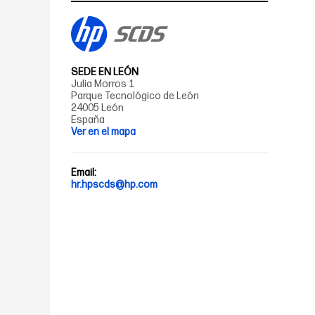
SEDE EN LEÓN
Julia Morros 1
Parque Tecnológico de León
24005 León
España
Ver en el mapa
Email:
hr.hpscds@hp.com