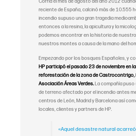
Corría el mes de agosto del año 2012 cuando
reciente de España, calcinó más de 10.555 he
incendio supuso una gran tragedia medioambi
entonces a la resina, la apicultura y la mico
podemos encontrar en la historia de nuestro
nuestros montes a causa de la mano del ho
Empezando por los bosques Españoles, y con
HP participó el pasado 23 de noviembre en la
reforestación de la zona de Castrocontrigo,
Asociación Áreas Verdes.
La compañía puso s
de terreno afectado por el incendio antes me
centros de León, Madrid y Barcelona así com
locales, clientes y partners de HP.
«Aquel desastre natural acarreó