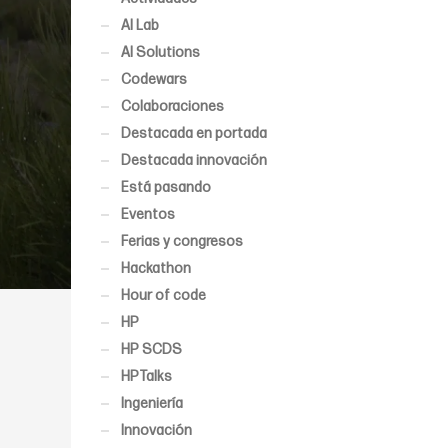
AI Lab
AI Solutions
Codewars
Colaboraciones
Destacada en portada
Destacada innovación
Está pasando
Eventos
Ferias y congresos
Hackathon
Hour of code
HP
HP SCDS
HPTalks
Ingeniería
Innovación