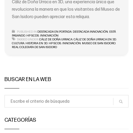
Cáliz de Doña Urraca en 3D, una experiencia única que
revoluciona la manera en que los visitantes del Museo de
San Isidoro pueden apreciar esta reliquia.
PUBLISHED IN
DESTACADA EN PORTADA
,
DESTACADA INNOVACIÓN
,
ESTÁ
PASANDO
,
HP SCDS
,
INNOVACIÓN
TAGGED UNDER:
CÁLIZ DE DOÑA URRACA
,
CÁLIZ DE DOÑA URRACA EN 3D
,
CULTURA
,
HISTORIA EN 3D
,
HP SCDS
,
INNOVACIÓN
,
MUSEO DE SAN ISIDORO
,
REAL COLEGIATA DE SAN ISIDORO
BUSCAR EN LA WEB
CATEGORÍAS