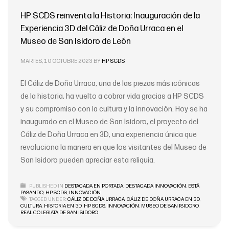
HP SCDS reinventa la Historia: Inauguración de la
Experiencia 3D del Cáliz de Doña Urraca en el
Museo de San Isidoro de León
MARTES, 10 OCTUBRE 2023
BY
HP SCDS
El Cáliz de Doña Urraca, una de las piezas más icónicas
de la historia, ha vuelto a cobrar vida gracias a HP SCDS
y su compromiso con la cultura y la innovación. Hoy se ha
inaugurado en el Museo de San Isidoro, el proyecto del
Cáliz de Doña Urraca en 3D, una experiencia única que
revoluciona la manera en que los visitantes del Museo de
San Isidoro pueden apreciar esta reliquia.
PUBLISHED IN
DESTACADA EN PORTADA
,
DESTACADA INNOVACIÓN
,
ESTÁ
PASANDO
,
HP SCDS
,
INNOVACIÓN
TAGGED UNDER:
CÁLIZ DE DOÑA URRACA
,
CÁLIZ DE DOÑA URRACA EN 3D
,
CULTURA
,
HISTORIA EN 3D
,
HP SCDS
,
INNOVACIÓN
,
MUSEO DE SAN ISIDORO
,
REAL COLEGIATA DE SAN ISIDORO