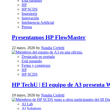
Está pasando
HP
HP SCDS
Ingeniería
Innovación
Inteligencia Artificial
Prensa
Presentamos HP FlowMaster
22 mayo, 2026 by
Natalia Cerletti
Destacada en portada
Está pasando
Ferias y congresos
HP
HP SCDS
HP TechU | El equipo de A3 presenta 
19 mayo, 2026 by
Natalia Cerletti
AI Lab
AI Solutions