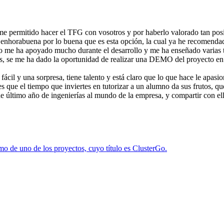
me permitido hacer el TFG con vosotros y por haberlo valorado tan posi
 enhorabuena por lo buena que es esta opción, la cual ya he recomendad
 me ha apoyado mucho durante el desarrollo y me ha enseñado varias te
más, se me ha dado la oportunidad de realizar una DEMO del proyecto e
ácil y una sorpresa, tiene talento y está claro que lo que hace le apasi
que el tiempo que inviertes en tutorizar a un alumno da sus frutos, que
e último año de ingenierías al mundo de la empresa, y compartir con ell