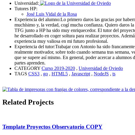
Universidad:
Tutores HP:
José Luis Vidal de la Rosa
Experiencia del alumno:
Lo primero daros las gracias por haber
muchísimo y, la verdad, cogí mucha confianza. Quiero daros la
TFG junto a HP ha sido muy enriquecedor. El tutor del proyecto
he desarrollado en coger soltura para realizar proyectos. Ade
experiencia muy valiosa en mi futuro profesional.
Experiencia del tutor:
Trabajar con Antonio ha sido francamente f
realmente motivador, sobre todo cuando semana tras semana, ves 
que se supere así mismo. En general, poder acercar a alumnos d
partes aprenden.
CATEGORY
Curso 2019-2020
,
Universidad de Oviedo
TAGS
CSS3
,
go
,
HTML5
,
Javascript
,
NodeJS
,
ts
Related Projects
Template Proyectos Observatorio COPY