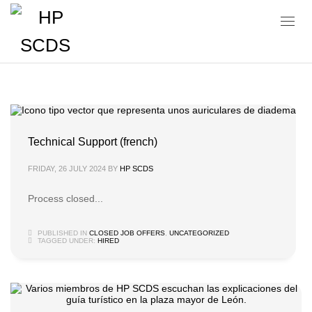
Uncategorized
Technical Support (french)
FRIDAY, 26 JULY 2024
BY
HP SCDS
Process closed...
PUBLISHED IN
CLOSED JOB OFFERS
,
UNCATEGORIZED
TAGGED UNDER:
HIRED