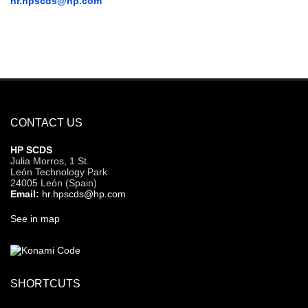
hr.hpscds@hp.com
CONTACT US
HP SCDS
Julia Morros, 1 St.
León Technology Park
24005 León (Spain)
Email:
hr.hpscds@hp.com
See in map
SHORTCUTS