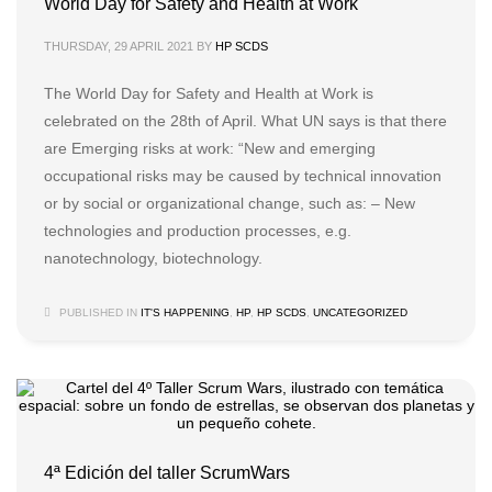
World Day for Safety and Health at Work
THURSDAY, 29 APRIL 2021
BY
HP SCDS
The World Day for Safety and Health at Work is
celebrated on the 28th of April. What UN says is that there
are Emerging risks at work: “New and emerging
occupational risks may be caused by technical innovation
or by social or organizational change, such as: – New
technologies and production processes, e.g.
nanotechnology, biotechnology.
PUBLISHED IN
IT'S HAPPENING
,
HP
,
HP SCDS
,
UNCATEGORIZED
4ª Edición del taller ScrumWars