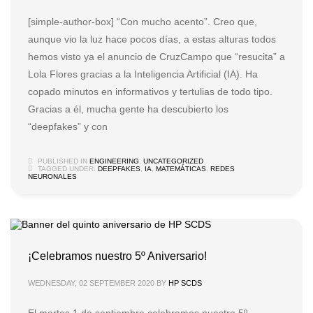
[simple-author-box] “Con mucho acento”. Creo que,
aunque vio la luz hace pocos días, a estas alturas todos
hemos visto ya el anuncio de CruzCampo que “resucita” a
Lola Flores gracias a la Inteligencia Artificial (IA). Ha
copado minutos en informativos y tertulias de todo tipo.
Gracias a él, mucha gente ha descubierto los
“deepfakes” y con
PUBLISHED IN
ENGINEERING
,
UNCATEGORIZED
TAGGED UNDER:
DEEPFAKES
,
IA
,
MATEMÁTICAS
,
REDES
NEURONALES
¡Celebramos nuestro 5º Aniversario!
WEDNESDAY, 02 SEPTEMBER 2020
BY
HP SCDS