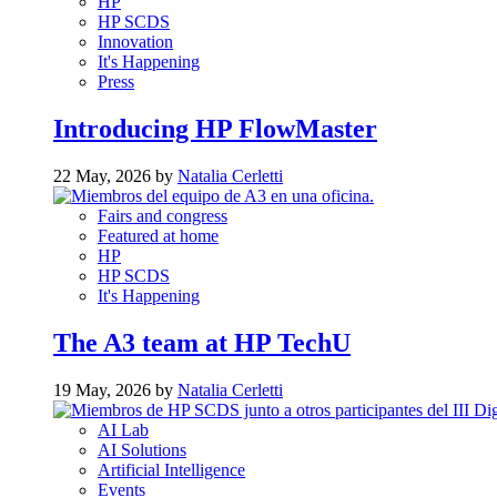
HP
HP SCDS
Innovation
It's Happening
Press
Introducing HP FlowMaster
22 May, 2026 by
Natalia Cerletti
Fairs and congress
Featured at home
HP
HP SCDS
It's Happening
The A3 team at HP TechU
19 May, 2026 by
Natalia Cerletti
AI Lab
AI Solutions
Artificial Intelligence
Events