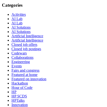
Categories
Activities
AI Lab
AI Lab
AI Solutions
AI Solutions
Artificial Intelligence
Artificial Intelligence
Closed job offers
Closed job postings
Codewars
Collaborations
Engineering
Events
Fairs and congress
Featured at home
Featured on innovation
Hackathon
Hour of Code
HP
HP SCDS
HPTalks
Innovation