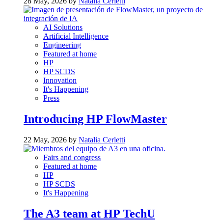
28 May, 2026 by
Natalia Cerletti
AI Solutions
Artificial Intelligence
Engineering
Featured at home
HP
HP SCDS
Innovation
It's Happening
Press
Introducing HP FlowMaster
22 May, 2026 by
Natalia Cerletti
Fairs and congress
Featured at home
HP
HP SCDS
It's Happening
The A3 team at HP TechU