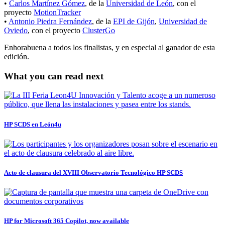
•
Carlos Martínez Gómez
, de la
Universidad de León
, con el
proyecto
MotionTracker
•
Antonio Piedra Fernández
, de la
EPI de Gijón
,
Universidad de
Oviedo
, con el proyecto
ClusterGo
Enhorabuena a todos los finalistas, y en especial al ganador de esta
edición.
What you can read next
HP SCDS en León4u
Acto de clausura del XVIII Observatorio Tecnológico HP SCDS
HP for Microsoft 365 Copilot, now available