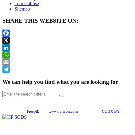
Terms of use
Sitemap
SHARE THIS WEBSITE ON:
Facebook
X
LinkedIn
WhatsApp
Email
Telegram
We can help you find what you are looking for.
CREDITS
Icons made by
Freepik
from
www.flaticon.com
is licensed by
CC 3.0 BY